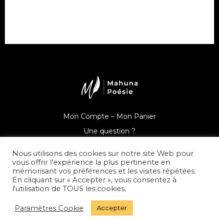
Mon Compte –
Mon Panier
Une question ?
Nous utilisons des cookies sur notre site Web pour
vous offrir l'expérience la plus pertinente en
mémorisant vos préférences et les visites répétées.
En cliquant sur « Accepter », vous consentez à
© Mahuna Poésie
l'utilisation de TOUS les cookies.
Mentions Légales –
Politique de Confidentialité –
CGV –
Paramètres Cookie
Accepter
Presse