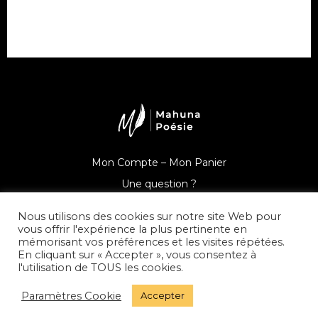
Mon Compte –
Mon Panier
Une question ?
Nous utilisons des cookies sur notre site Web pour
vous offrir l'expérience la plus pertinente en
mémorisant vos préférences et les visites répétées.
En cliquant sur « Accepter », vous consentez à
© Mahuna Poésie
l'utilisation de TOUS les cookies.
Mentions Légales –
Politique de Confidentialité –
CGV –
Paramètres Cookie
Accepter
Presse