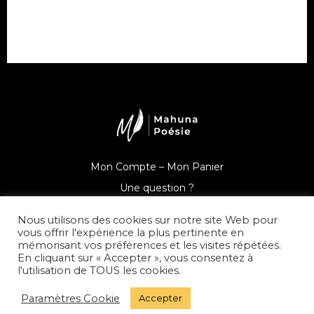
Mon Compte –
Mon Panier
Une question ?
Nous utilisons des cookies sur notre site Web pour
vous offrir l'expérience la plus pertinente en
mémorisant vos préférences et les visites répétées.
En cliquant sur « Accepter », vous consentez à
© Mahuna Poésie
l'utilisation de TOUS les cookies.
Mentions Légales –
Politique de Confidentialité –
CGV –
Paramètres Cookie
Accepter
Presse