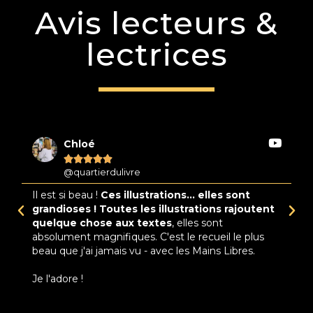
Avis lecteurs &
lectrices
Chloé





@quartierdulivre
Il est si beau !
Ces illustrations... elles sont
M
s
grandioses ! Toutes les illustrations rajoutent
l
ue
quelque chose aux textes
, elles sont
a
absolument magnifiques. C'est le recueil le plus
vi
beau que j'ai jamais vu - avec les Mains Libres.
co
du
Je l'adore !