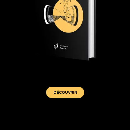
tant que j'aimerai - mahuna poesie
DÉCOUVRIR