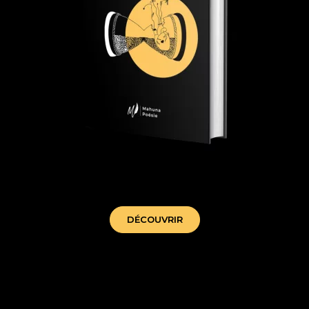
tant que j'aimerai - mahuna poesie
DÉCOUVRIR