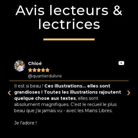
Avis lecteurs &
lectrices
Chloé





@quartierdulivre
Il est si beau !
Ces illustrations... elles sont
M
s
grandioses ! Toutes les illustrations rajoutent
l
ue
quelque chose aux textes
, elles sont
a
absolument magnifiques. C'est le recueil le plus
vi
beau que j'ai jamais vu - avec les Mains Libres.
co
du
Je l'adore !