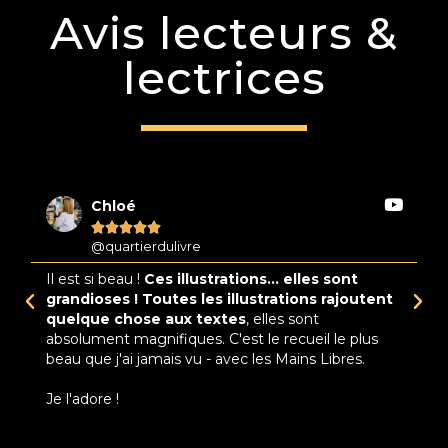
Avis lecteurs &
lectrices
Chloé





@quartierdulivre
Il est si beau !
Ces illustrations... elles sont
M
s
grandioses ! Toutes les illustrations rajoutent
l
ue
quelque chose aux textes
, elles sont
a
absolument magnifiques. C'est le recueil le plus
vi
beau que j'ai jamais vu - avec les Mains Libres.
co
du
Je l'adore !