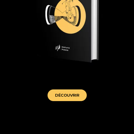
tant que j'aimerai - mahuna poesie
DÉCOUVRIR