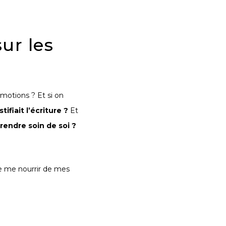
ur les
 émotions ? Et si on
ifiait l’écriture
?
Et
rendre soin de soi
?
de me nourrir de mes