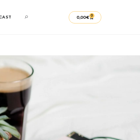
0
0,00
€
CAST