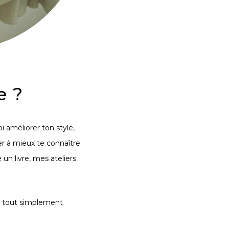
e ?
oi
améliorer ton style
,
er à mieux te connaître
.
e un livre, mes ateliers
 tout simplement