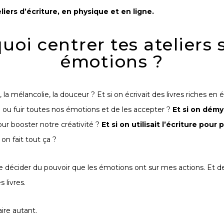
eliers d’écriture, en physique et en ligne.
uoi centrer tes ateliers s
émotions ?
ur, la mélancolie, la douceur ? Et si on écrivait des livres riches en
 ou fuir
toutes
nos émotions et de les
accepter
?
Et si on
démyst
pour
booster notre créativité
?
Et si on utilisait l’écriture pour
p
n fait tout ça ?
de
décider du pouvoir que
les émotions ont sur mes actions
. Et 
 livres.
aire autant.