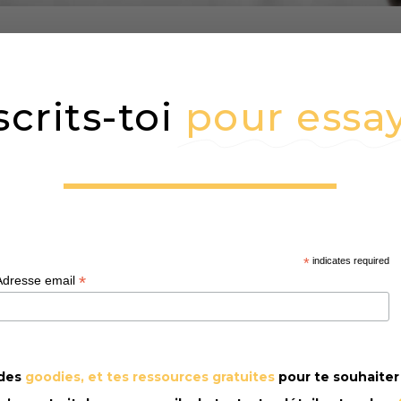
scrits-toi
pour essa
*
indicates required
*
Adresse email
 des
goodies, et tes ressources gratuites
pour te souhaite