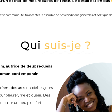
u’un extrait de mes recueils de texte. Le détail est en bas
ette communauté, tu acceptes l’ensemble de nos conditions générales et politique de
Qui
suis-je ?
am
,
autrice de deux recueils
roman contemporain
.
 créent des arcs-en-ciel les jours
our pleurer, rire et guérir. Des
 le cœur un peu plus fort.