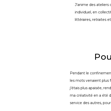
J’anime des ateliers 
individuel, en collect
littéraires, retraites 
Pou
Pendant le confinement, 
les mots venaient plus 
j’étais plus
apaisée
, ren
ma
créativité
en a été d
service des autres,
pou